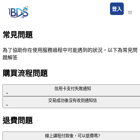
登入
常見問題
為了協助你在使用服務過程中可能遇到的狀況，以下為常見問
題解答
購買流程問題
信用卡支付失敗通知
交易成功後沒有收到通知信
您好，若是在交易過程，收到「信用卡授權失敗拒絕交易」的
提醒通知，有可能是以下幾種情況：
交易成功後，您將收到一封課程購買成功信件，信件當中會有
退費問題
創作者關於課程上線的相關資訊及說明。
信用卡卡號或到期日輸入錯誤。
信用卡已超過到期日使用期限。
線上課程付款後，可以退費嗎?
若交易成功後卻沒有收到信件，也可請您檢查註冊信箱是否正