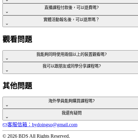
超出信用卡使用額度或餘額不足。
確，
信用卡發卡銀行內部系統問題…等。
直播課程付款後，可以退費嗎?
線上課程不適用 7 日鑑賞期，已上線影片課程一經購買授予使
此筆卡號同時有人刷卡授權中，因此視窗會跳出。
或是直接聯繫客服bydoingso@gmail.com，我們將派專員協助
實體活動報名後，可以退票嗎？
用權即不再受理退費。
信用卡授權時，網路斷線。
直播課程比照 短期補習班設立及管理準則 24條
您。
每一堂課程的簡介中皆有提供清楚且完整的內容說明，如尚有
學生繳納費用後離班者，應依下列規定辦理退費：
其他問題，或需辦理退費，
多數情況為網路問題，因此若您嘗試兩次都有交易失敗的情
如有退票需求，請來信至客服信箱bydoingso@gmail.com，
並
觀看問題
請來信至客服信箱
bydoingso@gmail.com
，我們會盡快回覆
況，建議您更換卡片做付款。
附上當時報名時的名稱和Email，
學生於實際開課日前提出退費申請者，應退還當期開班約定繳
您！
若仍有付款問題，也能直接聯繫客服信箱：
納費用總額百分之九十。但所收取之百分之十部分逾新臺幣一
我能夠同時使用兩個以上的裝置觀看嗎?
由專人協助辦理退費事宜，請勿私下進行轉讓。
bydoingso@gmail.com，我們會協助您完成付款作業。
千元部分，仍應退還。
學生於實際開課日起，且未達全期或總課程時數之三分之一期
我可以跟朋友或同學分享課程嗎?
欲候補者，若有票券釋出將顯示在活動頁面上，或由主辦單位
每個帳號在同一時段只能從一個裝置登入。
間內提出退費申請者，應退還當期開班約定繳納費用總額之二
公告在BDS群組中。
分之一。
我們的每一堂課程都是創作者花費無數心力製作的，因為有大
其他問題
特別注意：活動前72小時內來信取消，礙於場地及相關支出，
學生於達全期或總課程時數之三分之一以上期間提出退費申請
家的支持，我們才能持續帶給大家更豐富多元的課程內容。
BDS有權不提供全額退費。
者，所收取之當期開班約定繳納費用得全數不予退還。
非常歡迎你和朋友分享上課之後的心得與啟發，但請勿將影音
海外學員能夠購買課程嗎?
課程以非經授權方式散佈出去喔！
如尚有其他問題，請來信至客服信箱bydoingso@gmail.com，
我還有疑問
由專人協助辦理退費事宜。
可以的，無論你位於何處，歡迎你的加入！
客服信箱：bydoingso@gmail.com
如果 FAQ 無法解決你的問題，歡迎寫信至客服信箱
© 2026 BDS All Rights Reserved.
bydoingso@gmail.com
， 我們會盡快回覆您！