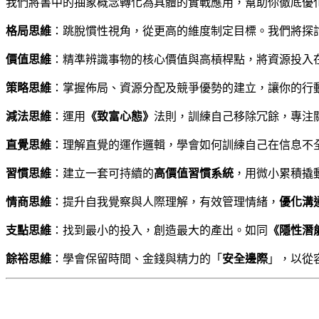
我們將書中的抽象概念轉化為具體的實戰應用，幫助你徹底優
格局思維
：跳脫慣性視角，從更高的維度制定目標。我們將探
價值思維
：精準辨識事物的核心價值與高槓桿點，將資源投入
策略思維
：掌握佈局、資源分配及競爭優勢的建立，讓你的行
減法思維
：運用
《致富心態》
法則，訓練自己移除冗餘，專注
直覺思維
：理解直覺的運作邏輯，學會如何訓練自己在信息不
習慣思維
：建立一套可持續的
高價值習慣系統
，用微小累積撬
情商思維
：提升自我覺察與人際理解，有效管理情緒，
優化溝
支點思維
：找到最小的投入，創造最大的產出。如同
《隱性潛
餘裕思維
：學會保留時間、金錢與精力的「
安全邊際
」，以從