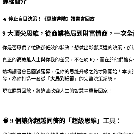
課程簡介
🔥
停止盲目決策！《思維進階》讀書會回放
9 大頂尖思維，從商業格局到財富情商，一次全
你是否厭倦了忙碌卻低效的狀態？想做出影響深遠的決策，卻
真正的
高效能人士
與你我的差異，不在於 IQ，而在於他們擁
這場讀書會已圓滿落幕，但你的思維升級之路才剛開始！本次
發，為你打造一套從「
大局到細節
」的完整決策系統。
現在購買回放，將這些改變人生的智慧精華帶回家！
🧠 9 個讓你超越同儕的「超級思維」工具：