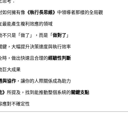
化思考：
討如何擁有像
《執行長思維》
中領導者那樣的全局觀
在最能產生複利效應的領域
動不只是「做了」，而是「
做對了
」
關鍵，大幅提升決策速度與執行效率
全時，做出快速且合理的
經驗性判斷
動巨大成果
通與協作
，讓你的人際關係成為助力
能》
所提及，找到能推動整個系統的
關鍵支點
容應對不確定性