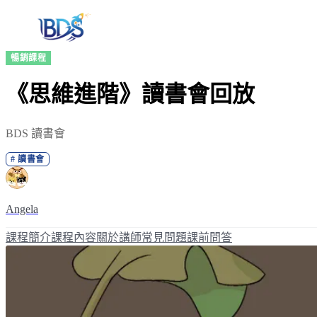
暢銷課程
《思維進階》讀書會回放
BDS 讀書會
#
讀書會
Angela
課程簡介
課程內容
關於講師
常見問題
課前問答